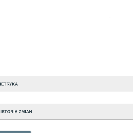
METRYKA
dwiedzin
73
HISTORIA ZMIAN
udostępniający informację
Urząd Gminy Ru
prowadzająca informację
Emilia Smolarsk