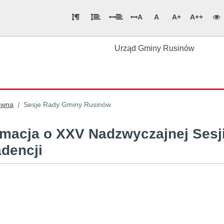
A
A
A+
A++
Urząd Gminy Rusinów
ówna
Sesje Rady Gminy Rusinów
/
rmacja o XXV Nadzwyczajnej Ses
adencji